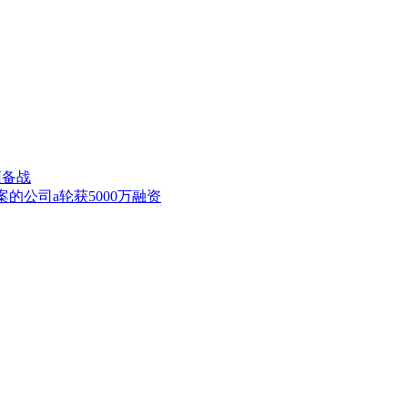
预备战
公司a轮获5000万融资