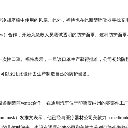
0皮卡冷却座椅中使用的风扇。此外，福特也在此新型呼吸器寻找充
aw）合作，开始为急救人员测试透明的防护面罩。这种防护面罩
造一次性口罩。福特表示，一旦该口罩生产获得批准，公司初始阶段
也可以采用此设计去生产制造自己的防护设备。
备制造商ventec合作，在通用汽车位于印第安纳州的零部件工
on musk）发推文表示，他已经与医疗器材公司美敦力（medtro
n
机的具体时间表，也没有透露他的公司和美敦力分别可能会做些