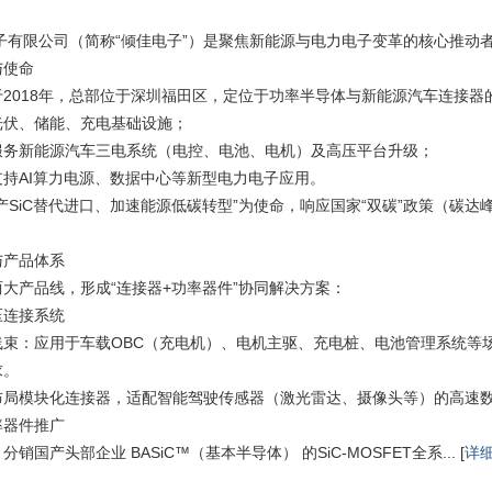
子有限公司（简称“倾佳电子”）是聚焦新能源与电力电子变革的核心推动
与使命
2018年，总部位于深圳福田区，定位于功率半导体与新能源汽车连接器
光伏、储能、充电基础设施；
服务新能源汽车三电系统（电控、电池、电机）及高压平台升级；
持AI算力电源、数据中心等新型电力电子应用。
产SiC替代进口、加速能源低碳转型”为使命，响应国家“双碳”政策（碳
与产品体系
大产品线，形成“连接器+功率器件”协同解决方案：
压连接系统
束：应用于车载OBC（充电机）、电机主驱、充电桩、电池管理系统等场
求。
布局模块化连接器，适配智能驾驶传感器（激光雷达、摄像头等）的高速
率器件推广
销国产头部企业 BASiC™（基本半导体） 的SiC-MOSFET全系... [
详