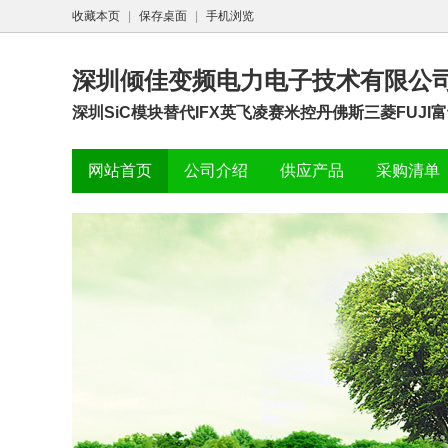
收藏本页
|
保存桌面
|
手机浏览
深圳倾佳变频电力电子技术有限公
深圳SiC模块替代IFX英飞凌赛米控丹佛斯三菱FUJI富士I
网站首页
公司介绍
供应产品
采购清单