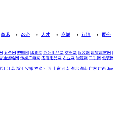
商讯
名企
人才
商城
行情
展会
网
五金网
照明网
印刷网
办公用品网
纺织网
服装网
建筑建材网
交通运输网
传媒广电网
酒店用品网
农业网
能源网
二手网
包装
龙江
江苏
浙江
安徽
福建
江西
山东
河南
湖北
湖南
广东
广西
海