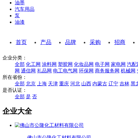
油墨
汽车用品
泵
油漆
首页
产品
品牌
采购
招商
企业分类：
全部
化工网
涂料网
塑胶网
化妆品网
电子网
家电网
汽配
网
通信网
礼品网
电工电气网
环保网
商务服务网
机械网
所在省份：
全部
北京
上海
天津
重庆
河北
山西
内蒙古
辽宁
吉林
黑
是否认证：
全部
是
否
企业大全
佛山市公隆化工材料有限公司