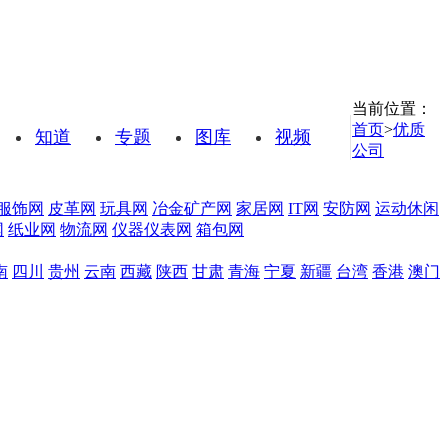
当前位置：
首页
>
优质
知道
专题
图库
视频
公司
服饰网
皮革网
玩具网
冶金矿产网
家居网
IT网
安防网
运动休闲
网
纸业网
物流网
仪器仪表网
箱包网
南
四川
贵州
云南
西藏
陕西
甘肃
青海
宁夏
新疆
台湾
香港
澳门