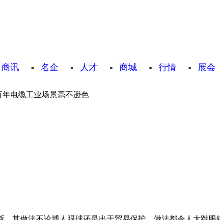
商讯
名企
人才
商城
行情
展会
百年电缆工业场景毫不逊色
断，其做法不论博人眼球还是出于贸易保护，做法都令人大跌眼