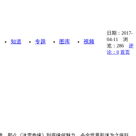
日期：2017-
04-11 浏
知道
专题
图库
视频
览：
286
评
论：0
首页
镜。那么《冰雪奇缘》到底缘何魅力，令全世界影迷为之疯狂