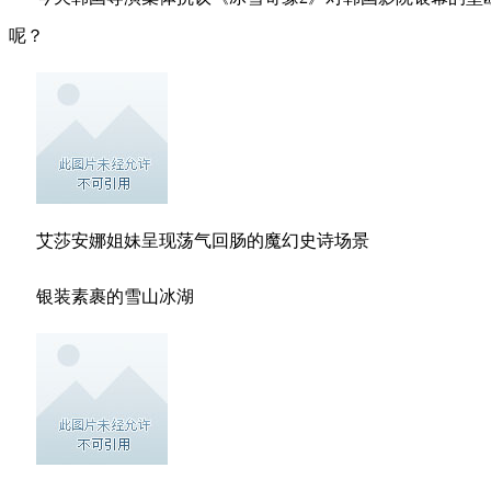
呢？
艾莎安娜姐妹呈现荡气回肠的魔幻史诗场景
银装素裹的雪山冰湖