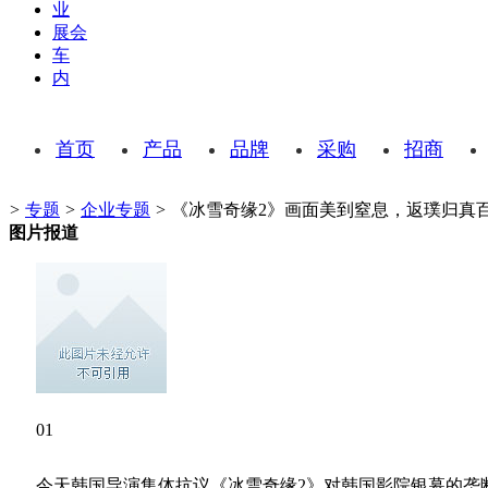
业
展会
车
内
首页
产品
品牌
采购
招商
>
专题
>
企业专题
>
《冰雪奇缘2》画面美到窒息，返璞归真
图片报道
01
今天韩国导演集体抗议《冰雪奇缘2》对韩国影院银幕的垄