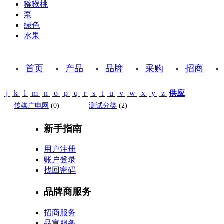
猕猴桃
泵
绿色
水果
首页
产品
品牌
采购
招商
j
k
l
m
n
o
p
q
r
s
t
u
v
w
x
y
z
供应
传媒广电网
(0)
测试分类
(2)
新手指南
用户注册
账户登录
找回密码
品牌商服务
招商服务
品宣服务