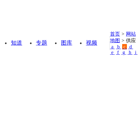
首页
>
网站
地图
>
供应
知道
专题
图库
视频
a
b
c
d
e
f
g
h
i