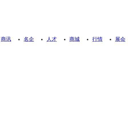
商讯
名企
人才
商城
行情
展会